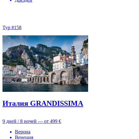
Тур #158
Италия GRANDISSIMA
9 дней / 8 ночей — от
499 €
Верона
Венеция