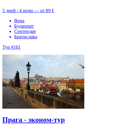
5 дней / 4 ночи — от
89 €
Вена
Будапешт
Сентендре
Братислава
Тур #161
Прага - эконом-тур