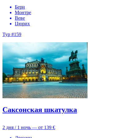
Берн
Монтре
Веве
Цюрих
Тур #159
Саксонская шкатулка
2 дня / 1 ночь — от
139 €
Дрезден