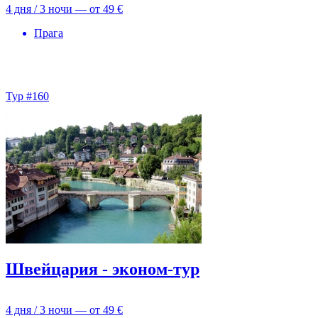
4 дня / 3 ночи — от
49 €
Прага
Тур #160
Швейцария - эконом-тур
4 дня / 3 ночи — от
49 €