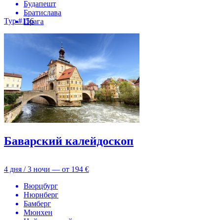
Будапешт
Братислава
Тур #156
Прага
Баварский калейдоскоп
4 дня / 3 ночи — от
194 €
Вюрцбург
Нюрнберг
Бамберг
Мюнхен