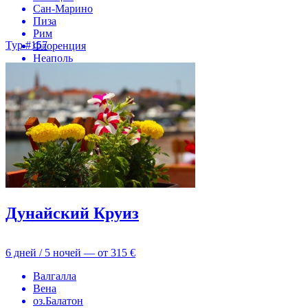
Сан-Марино
Пиза
Рим
Тур #157
Флоренция
Неаполь
Помпеи
Дунайский Круиз
6 дней / 5 ночей — от
315 €
Валгалла
Вена
оз.Балатон